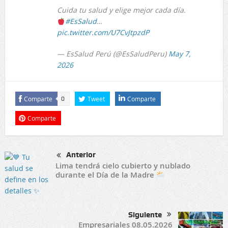
Cuida tu salud y elige mejor cada día.
#EsSalud
…
pic.twitter.com/U7CvJtpzdP
— EsSalud Perú (@EsSaludPeru)
May 7,
2026
Comparte
Tweet
Comparte
0
Comparte
Anterior
Lima tendrá cielo cubierto y nublado
durante el Día de la Madre
Siguiente
Empresariales 08.05.2026