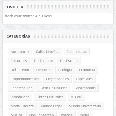
TWITTER
Check your twitter API's keys
CATEGORÍAS
Automotriz
Calles Limeñas
Columnistas
Culturales
Del Director
Del Estado
Del Exterior
Deportes
Ecología
Economía
Emprendimientos
Empresariales
Especiales
Espectáculos
Flash De Noticias
Gastronomía
Inmobiliaria
Libros Culturales
Mi Perú
Moda - Belleza
Mundo Legal
Mundo Universitario
Música
Nos Contactan
Política
Redes