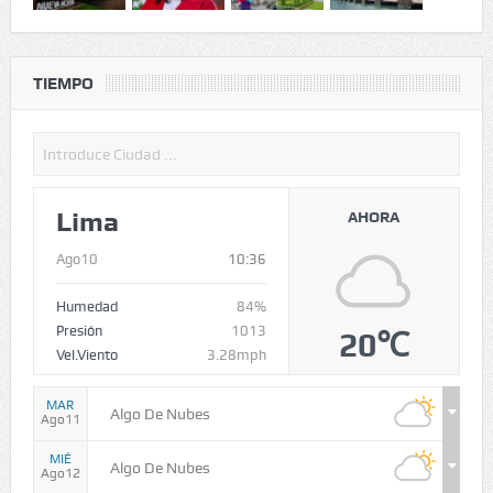
TIEMPO
Lima
AHORA
Ago10
10:36
Humedad
84%
Presión
1013
20℃
Vel.Viento
3.28mph
MAR
Algo De Nubes
Ago11
MIÉ
Algo De Nubes
Ago12