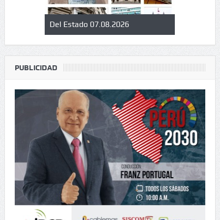
Del Estado 07.08.2026
Informan a
libro perua
cultural de
PUBLICIDAD