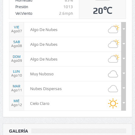
Humedad
83%
Presión
1013
20℃
Vel.Viento
2.6mph
VIE
Algo De Nubes
Ago07
SAB
Algo De Nubes
Ago08
DOM
Algo De Nubes
Ago09
LUN
Muy Nuboso
Ago10
MAR
Nubes Dispersas
Ago11
MIÉ
Cielo Claro
Ago12
GALERÍA