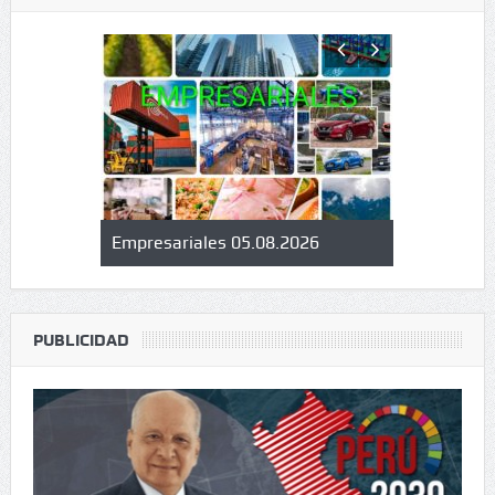
confirman
Empresariales 05.08.2026
El verteder
o Seguros
exige un c
industria g
PUBLICIDAD