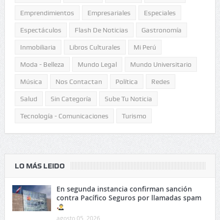
Emprendimientos
Empresariales
Especiales
Espectáculos
Flash De Noticias
Gastronomía
Inmobiliaria
Libros Culturales
Mi Perú
Moda - Belleza
Mundo Legal
Mundo Universitario
Música
Nos Contactan
Política
Redes
Salud
Sin Categoría
Sube Tu Noticia
Tecnología - Comunicaciones
Turismo
LO MÁS LEIDO
En segunda instancia confirman sanción
contra Pacífico Seguros por llamadas spam
agosto 05, 2026