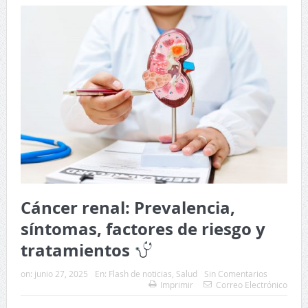
Cáncer renal: Prevalencia,
síntomas, factores de riesgo y
tratamientos
on:
junio 27, 2025
En:
Flash de noticias
,
Salud
Sin Comentarios
Imprimir
Correo Electrónico