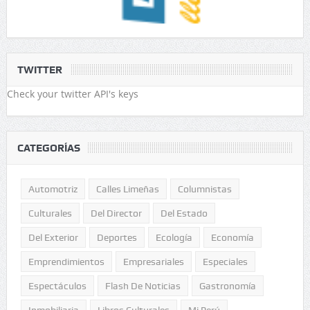
TWITTER
Check your twitter API's keys
CATEGORÍAS
Automotriz
Calles Limeñas
Columnistas
Culturales
Del Director
Del Estado
Del Exterior
Deportes
Ecología
Economía
Emprendimientos
Empresariales
Especiales
Espectáculos
Flash De Noticias
Gastronomía
Inmobiliaria
Libros Culturales
Mi Perú