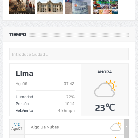
TIEMPO
Lima
AHORA
Ago06
07:42
Humedad
72%
Presión
1014
23℃
Vel.Viento
4.56mph
VIE
Algo De Nubes
Ago07