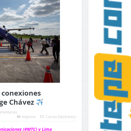
 conexiones
rge Chávez
omentarios
Imprimir
Correo Electrónico
unicaciones (#MTC) y Lima