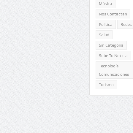
Música
Nos Contactan
Política
Redes
Salud
Sin Categoría
Sube Tu Noticia
Tecnología -
Comunicaciones
Turismo
26 meses consecutivos de
Soberanía y fútbol
crecimiento de la recaudación
tributaria