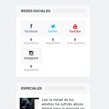
REDES SOCIALES
facebook
twitter
Youtube
0
0
0
seguidores
seguidores
Suscriptores
instagram
0
seguidores
ESPECIALES
Casi la mitad de los
adultos ha sufrido abuso
digital pero la mayoría no