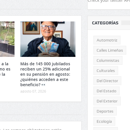
Check your twitter API
CATEGORÍAS
Automotriz
Calles Limeñas
Columnistas
 a la
Más de 145 000 jubilados
no es
reciben un 25% adicional
Culturales
 la
en su pensión en agosto:
¿quiénes acceden a este
Del Director
beneficio?
Del Estado
agosto 07, 2026
Del Exterior
Deportes
Ecología