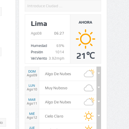
Lima
AHORA
Ago08
06:27
Humedad
69%
Presión
1014
21℃
Vel.Viento
3.92mph
DOM
Algo De Nubes
Ago09
LUN
Muy Nuboso
Ago10
MAR
Algo De Nubes
Ago11
MIÉ
Cielo Claro
Ago12
io
JUE