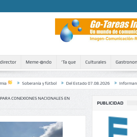
 director
Meme-@ndo
‘Ta que
Culturales
Gastrono
ranía y fútbol
Del Estado 07.08.2026
Informan a Unesco y a la 
 PARA CONEXIONES NACIONALES EN
PUBLICIDAD