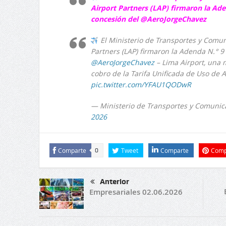
Airport Partners (LAP) firmaron la Ade
concesión del @AeroJorgeChavez
El Ministerio de Transportes y Comun
Partners (LAP) firmaron la Adenda N.° 9
@AeroJorgeChavez
– Lima Airport, una 
cobro de la Tarifa Unificada de Uso de
pic.twitter.com/YFAU1QODwR
— Ministerio de Transportes y Comuni
2026
Comparte
Tweet
Comparte
Comp
0
Anterior
Empresariales 02.06.2026