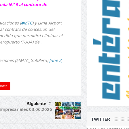
nda N.° 9 al contrato de
icaciones (
#MTC
) y Lima Airport
 al contrato de concesión del
medida que permitirá eliminar el
 Aeropuerto (TUUA) de…
caciones (@MTC_GobPeru)
June 2,
arte
Siguiente
Empresariales 03.06.2026
TWITTER