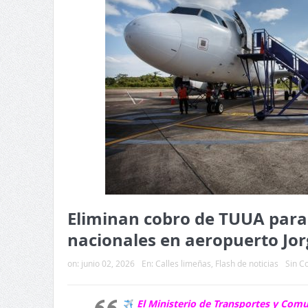
Eliminan cobro de TUUA para
nacionales en aeropuerto Jo
on:
junio 02, 2026
En:
Calles limeñas
,
Flash de noticias
Sin C
El Ministerio de Transportes y Com