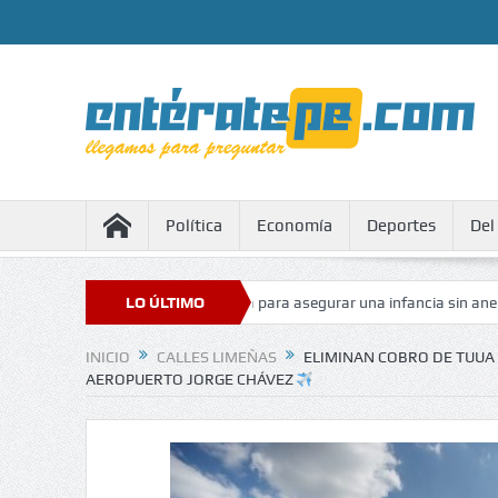
Política
Economía
Deportes
Del
 beneficiados con agua para asegurar una infancia sin anemia
LO ÚLTIMO
Sobe
cia México a golpista Betssy Chávez
INICIO
CALLES LIMEÑAS
ELIMINAN COBRO DE TUUA
AEROPUERTO JORGE CHÁVEZ