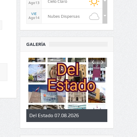
Cielo Claro
Ago13
VIE
Nubes Dispersas
Ago14
GALERÍA
Del Estado 07.08.2026
Informan a 
libro perua
cultural de