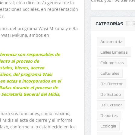
Check your twitter API
neral; el/la director/a general de la
restaciones Sociales, en representación
es.
CATEGORÍAS
anos del programa Wasi Mikuna y el/la
a Wasi Mikuna, ambos en
Automotriz
Calles Limeñas
ferencia son responsables de
ento al proceso de
Columnistas
stales, bienes, acervo
Culturales
sivos, del programa Wasi
en actas e incorporados en el
Del Director
lladas durante el proceso de
a Secretaría General del Midis,
Del Estado
Del Exterior
inará sus funciones, como máximo,
Deportes
 Midis el acta de cierre y el informe
Ecología
lazo, conforme a lo establecido en los