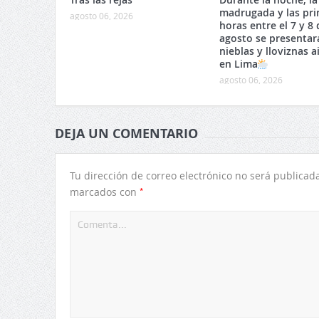
madrugada y las pr
agosto 06, 2026
horas entre el 7 y 8 
agosto se presentar
nieblas y lloviznas a
en Lima
agosto 06, 2026
DEJA UN COMENTARIO
Tu dirección de correo electrónico no será publicada
*
marcados con
rejas
Durante la noche, la madrugada y
las primeras horas entre el 7 y 8
de agosto se presentarán nieblas
y lloviznas aisladas en Lima