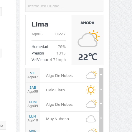
Lima
AHORA
Ago06
06:27
Humedad
76%
Presión
1015
22℃
Vel.Viento
4.71mph
VIE
Algo De Nubes
Ago07
SAB
Cielo Claro
Ago08
DOM
Algo De Nubes
Ago09
LUN
Muy Nuboso
Ago10
io
MAR