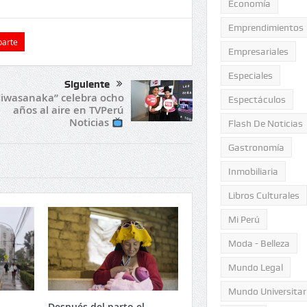
Economía
Emprendimientos
arte
Empresariales
Especiales
Siguiente
Jiwasanaka” celebra ocho
Espectáculos
años al aire en TVPerú
Noticias
Flash De Noticias
Gastronomía
Inmobiliaria
Libros Culturales
Mi Perú
Moda - Belleza
Mundo Legal
Mundo Universitar
Después del parto el