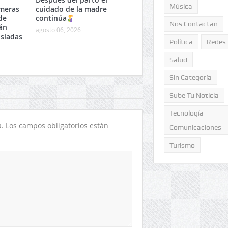
Música
imeras
cuidado de la madre
de
continúa
Nos Contactan
án
agosto 06, 2026
isladas
Política
Redes
Salud
Sin Categoría
Sube Tu Noticia
Tecnología -
.
Los campos obligatorios están
Comunicaciones
Turismo
Después del parto el cuidado de
Ya está disponible la i
la madre continúa
actualizada sobre las 
formales del país