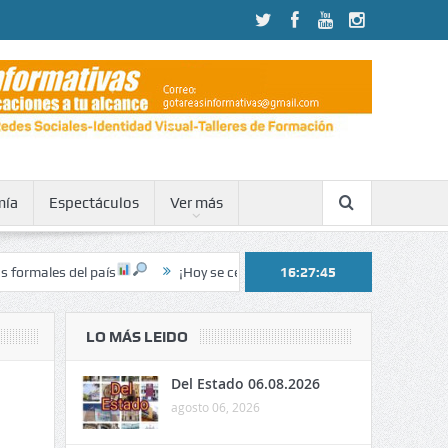
mía
Espectáculos
Ver más
país
¡Hoy se celebra el 202° aniversario de la Batalla de Junín!
16:27:46
LO MÁS LEIDO
Del Estado 06.08.2026
agosto 06, 2026