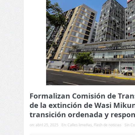
Formalizan Comisión de Tran
de la extinción de Wasi Miku
transición ordenada y respo
on:
abril 25, 2025
En:
Calles limeñas
,
Flash de noticias
Sin C