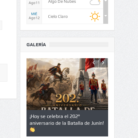
Algo De Nubes
Ago11
MIÉ
Cielo Claro
Ago12
GALERÍA
nformación
¡Hoy se celebra el 202°
Más allá de 
empresas
aniversario de la Batalla de Junín!
desafío de s