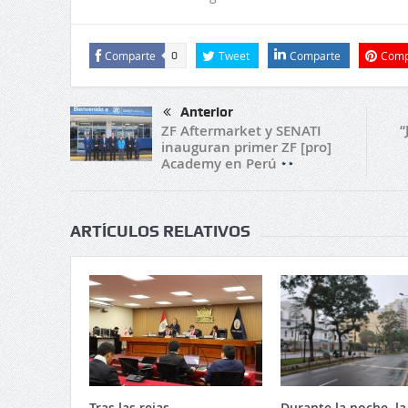
Comparte
Tweet
Comparte
Comp
0
Anterior
“
ZF Aftermarket y SENATI
inauguran primer ZF [pro]
Academy en Perú
ARTÍCULOS RELATIVOS
Tras las rejas
Durante la noche, la