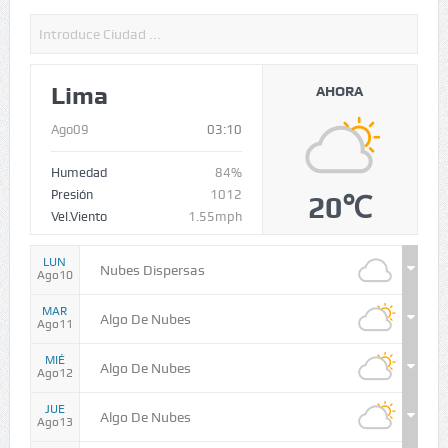
Lima
AHORA
Ago09
03:10
Humedad
84%
Presión
1012
20℃
Vel.Viento
1.55mph
LUN
Nubes Dispersas
Ago10
MAR
Algo De Nubes
Ago11
MIÉ
Algo De Nubes
Ago12
JUE
Algo De Nubes
Ago13