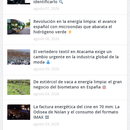
Casi la mitad de los adultos ha sufrido
abuso digital pero la mayoría no sabe
identificarlo
agosto 07, 2026
Revolución en la energía limpia: el avance
español con microondas que abarata el
hidrógeno verde
agosto 06, 2026
El vertedero textil en Atacama exige un
cambio urgente en la industria global de la
moda
agosto 05, 2026
De estiércol de vaca a energía limpia: el gran
negocio del biometano en España
agosto 04, 2026
La factura energética del cine en 70 mm: La
Odisea de Nolan y el consumo del formato
IMAX