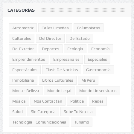
CATEGORÍAS
Automotriz
Calles Limeñas
Columnistas
Culturales
Del Director
Del Estado
Del Exterior
Deportes
Ecología
Economía
Emprendimientos
Empresariales
Especiales
Espectáculos
Flash De Noticias
Gastronomía
Inmobiliaria
Libros Culturales
Mi Perú
Moda - Belleza
Mundo Legal
Mundo Universitario
Música
Nos Contactan
Política
Redes
Salud
Sin Categoría
Sube Tu Noticia
Tecnología - Comunicaciones
Turismo