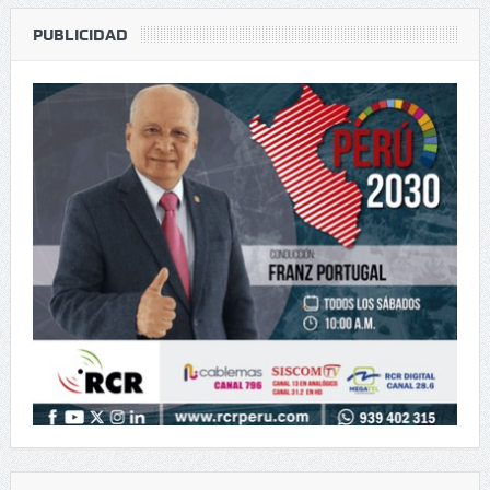
este benef
PUBLICIDAD