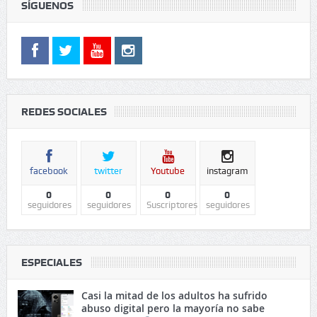
SÍGUENOS
REDES SOCIALES
facebook
twitter
Youtube
instagram
0
0
0
0
seguidores
seguidores
Suscriptores
seguidores
ESPECIALES