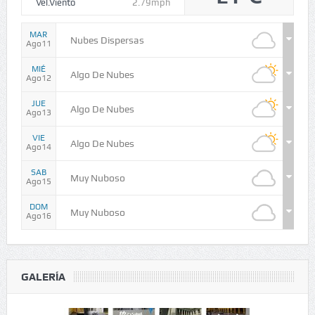
Vel.Viento
2.79mph
MAR
Nubes Dispersas
Ago11
MIÉ
Algo De Nubes
Ago12
JUE
Algo De Nubes
Ago13
VIE
Algo De Nubes
Ago14
SAB
Muy Nuboso
Ago15
DOM
Muy Nuboso
Ago16
GALERÍA