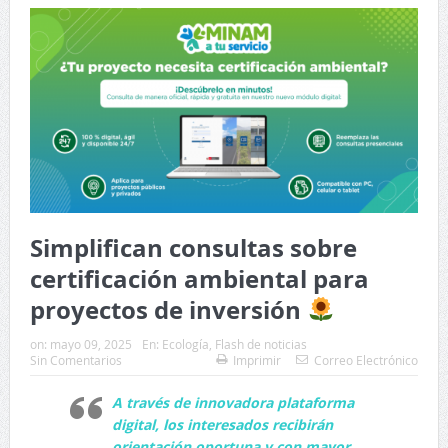
Simplifican consultas sobre
certificación ambiental para
proyectos de inversión
on:
mayo 09, 2025
En:
Ecología
,
Flash de noticias
Sin Comentarios
Imprimir
Correo Electrónico
A través de innovadora plataforma
digital, los interesados recibirán
orientación oportuna y con mayor