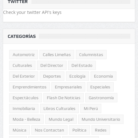
TWITTER
Check your twitter API's keys
CATEGORÍAS
Automotriz
Calles Limeñas
Columnistas
Culturales
Del Director
Del Estado
Del Exterior
Deportes
Ecología
Economía
Emprendimientos
Empresariales
Especiales
Espectáculos
Flash De Noticias
Gastronomía
Inmobiliaria
Libros Culturales
Mi Perú
Moda - Belleza
Mundo Legal
Mundo Universitario
Música
Nos Contactan
Política
Redes