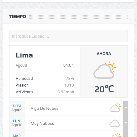
TIEMPO
Lima
AHORA
Ago08
01:04
Humedad
75%
Presión
1010
20℃
Vel.Viento
3.96mph
DOM
Algo De Nubes
Ago09
LUN
Muy Nuboso
Ago10
MAR