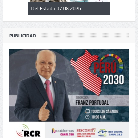
Del Estado 07.08.2026
Informan a
libro perua
cultural de
PUBLICIDAD