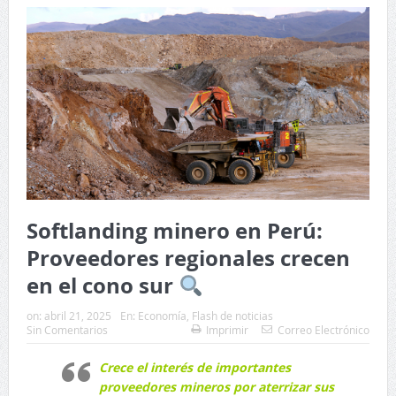
Softlanding minero en Perú:
Proveedores regionales crecen
en el cono sur
on:
abril 21, 2025
En:
Economía
,
Flash de noticias
Sin Comentarios
Imprimir
Correo Electrónico
Crece el interés de importantes
proveedores mineros por aterrizar sus