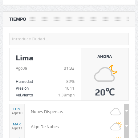
TIEMPO
Lima
AHORA
Ago09
01:32
Humedad
82%
Presión
1011
20℃
Vel.Viento
1.39mph
LUN
Nubes Dispersas
Ago10
MAR
Algo De Nubes
Ago11