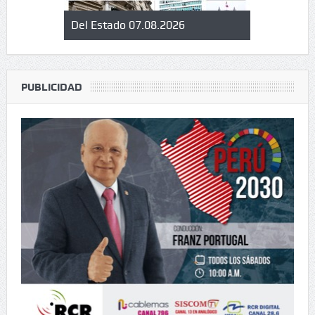
Del Estado 07.08.2026
Informan a
libro perua
cultural de
PUBLICIDAD