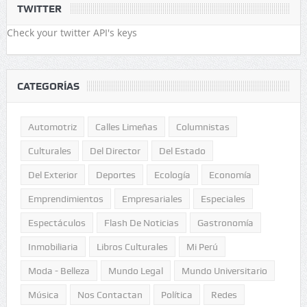
TWITTER
Check your twitter API's keys
CATEGORÍAS
Automotriz
Calles Limeñas
Columnistas
Culturales
Del Director
Del Estado
Del Exterior
Deportes
Ecología
Economía
Emprendimientos
Empresariales
Especiales
Espectáculos
Flash De Noticias
Gastronomía
Inmobiliaria
Libros Culturales
Mi Perú
Moda - Belleza
Mundo Legal
Mundo Universitario
Música
Nos Contactan
Política
Redes