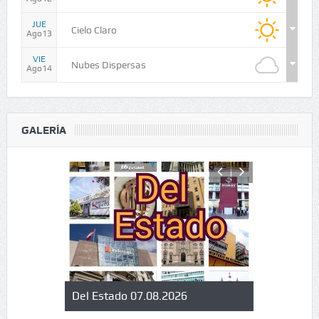
JUE
Cielo Claro
Ago13
VIE
Nubes Dispersas
Ago14
GALERÍA
Del Estado 07.08.2026
Informan a
libro perua