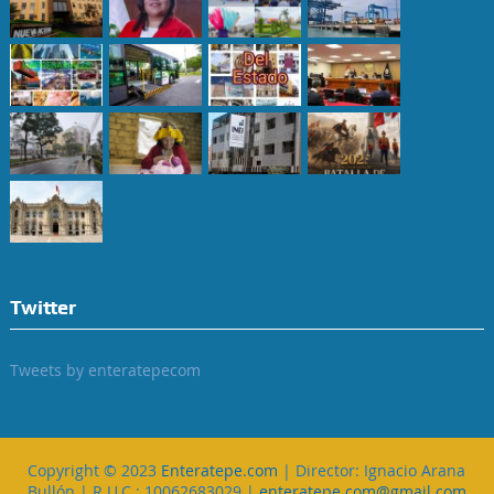
Twitter
Tweets by enteratepecom
Copyright © 2023
Enteratepe.com
| Director: Ignacio Arana
Bullón | R.U.C.: 10062683029 |
enteratepe.com@gmail.com