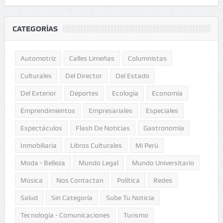
CATEGORÍAS
Automotriz
Calles Limeñas
Columnistas
Culturales
Del Director
Del Estado
Del Exterior
Deportes
Ecología
Economía
Emprendimientos
Empresariales
Especiales
Espectáculos
Flash De Noticias
Gastronomía
Inmobiliaria
Libros Culturales
Mi Perú
Moda - Belleza
Mundo Legal
Mundo Universitario
Música
Nos Contactan
Política
Redes
Salud
Sin Categoría
Sube Tu Noticia
Tecnología - Comunicaciones
Turismo