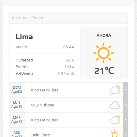
Lima
AHORA
Ago08
05:44
Humedad
69%
Presión
1014
21℃
Vel.Viento
3.92mph
DOM
Algo De Nubes
Ago09
LUN
Muy Nuboso
Ago10
MAR
Algo De Nubes
Ago11
MIÉ
Cielo Claro
Ago12